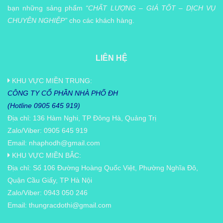
bạn những sảng phẩm
“CHẤT LƯỢNG – GIÁ TỐT – DỊCH VỤ
CHUYÊN NGHIỆP”
cho các khách hàng.
LIÊN HỆ
KHU VỰC MIỀN TRUNG:
CÔNG TY CỔ PHẦN NHÀ PHỐ ĐH
(Hotline 0905 645 919)
Địa chỉ: 136 Hàm Nghi, TP Đông Hà, Quảng Trị
Zalo/Viber: 0905 645 919
Email:
nhaphodh@gmail.com
KHU VỰC MIỀN BẮC:
Địa chỉ: Số 106 Đường Hoàng Quốc Việt, Phường Nghĩa Đô,
Quận Cầu Giấy, TP Hà Nội
Zalo/Viber: 0943 050 246
Email:
thungracdothi@gmail.com