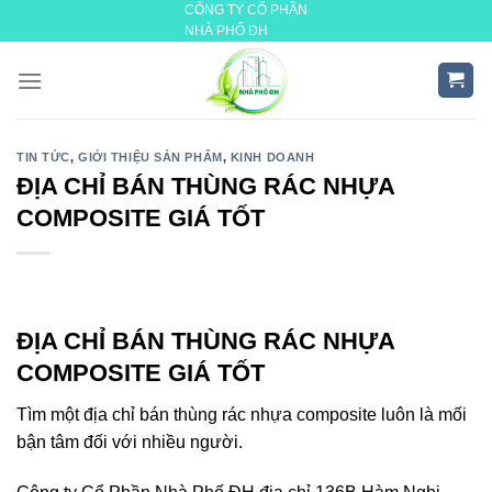
CÔNG TY CỔ PHẦN
Skip
NHÀ PHỐ ĐH
to
content
TIN TỨC
,
GIỚI THIỆU SẢN PHẨM
,
KINH DOANH
ĐỊA CHỈ BÁN THÙNG RÁC NHỰA
COMPOSITE GIÁ TỐT
ĐỊA CHỈ BÁN THÙNG RÁC NHỰA
COMPOSITE GIÁ TỐT
Tìm một địa chỉ bán thùng rác nhựa composite luôn là mối
bận tâm đối với nhiều người.