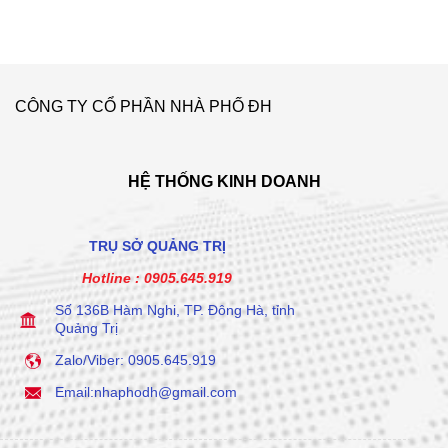
CÔNG TY CỔ PHẦN NHÀ PHỐ ĐH
HỆ THỐNG KINH DOANH
TRỤ SỞ QUẢNG TRỊ
Hotline :
0905.645.919
Số 136B Hàm Nghi, TP. Đông Hà, tỉnh
Quảng Trị
Zalo/Viber: 0905.645.919
Email:nhaphodh@gmail.com