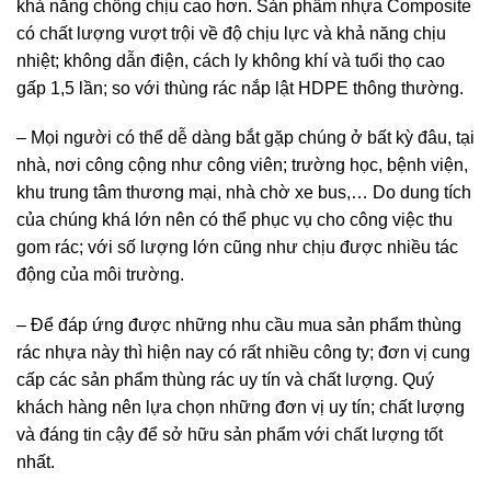
khả năng chống chịu cao hơn. Sản phẩm nhựa Composite
có chất lượng vượt trội về độ chịu lực và khả năng chịu
nhiệt; không dẫn điện, cách ly không khí và tuổi thọ cao
gấp 1,5 lần; so với thùng rác nắp lật HDPE thông thường.
– Mọi người có thể dễ dàng bắt gặp chúng ở bất kỳ đâu, tại
nhà, nơi công cộng như công viên; trường học, bệnh viện,
khu trung tâm thương mại, nhà chờ xe bus,… Do dung tích
của chúng khá lớn nên có thể phục vụ cho công việc thu
gom rác; với số lượng lớn cũng như chịu được nhiều tác
động của môi trường.
bán thùng rác nhựa composite
– Để đáp ứng được những nhu cầu mua sản phẩm thùng
rác nhựa này thì hiện nay có rất nhiều công ty; đơn vị cung
cấp các sản phẩm thùng rác uy tín và chất lượng. Quý
khách hàng nên lựa chọn những đơn vị uy tín; chất lượng
và đáng tin cậy để sở hữu sản phẩm với chất lượng tốt
nhất.