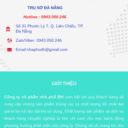
TRỤ SỞ ĐÀ NẴNG
Hotline :
0943.050.246
Số 31 Phước Lý 7, Q. Liên Chiểu, TP.
Đà Nẵng
Zalo/Viber: 0943.050.246
Email:nhaphodh@gmail.com
GIỚI THIỆU
Công ty cổ phần nhà phố ĐH
cam kết với quý khách hàng sẽ
cung cấp những sản phẩm thùng rác có chất lượng tốt nhất đạt
giá trị lợi ích lâu dài khi sử dụng. Chất lượng sản phẩm và dịch vụ
khách hàng chuyên nghiệp là kim chỉ nam cho mọi hành động
phương hướng phát triển của công ty. Chúng tôi sẽ mang tới cho