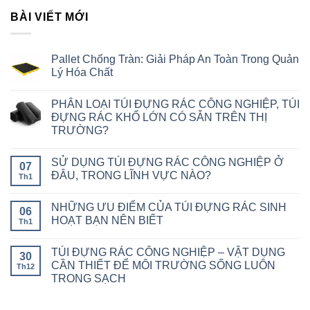
BÀI VIẾT MỚI
Pallet Chống Tràn: Giải Pháp An Toàn Trong Quản
Lý Hóa Chất
PHÂN LOẠI TÚI ĐỰNG RÁC CÔNG NGHIỆP, TÚI
ĐỰNG RÁC KHỔ LỚN CÓ SẴN TRÊN THỊ
TRƯỜNG?
SỬ DỤNG TÚI ĐỰNG RÁC CÔNG NGHIỆP Ở
07
ĐÂU, TRONG LĨNH VỰC NÀO?
Th1
NHỮNG ƯU ĐIỂM CỦA TÚI ĐỰNG RÁC SINH
06
HOẠT BẠN NÊN BIẾT
Th1
TÚI ĐỰNG RÁC CÔNG NGHIỆP – VẬT DỤNG
30
CẦN THIẾT ĐỂ MÔI TRƯỜNG SỐNG LUÔN
Th12
TRONG SẠCH