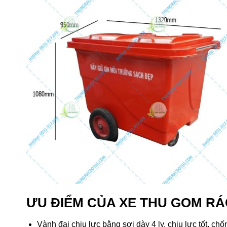
ƯU ĐIỂM CỦA XE THU GOM RÁC
Vành đai chịu lực bằng sợi dày 4 ly, chịu lực tốt, ch