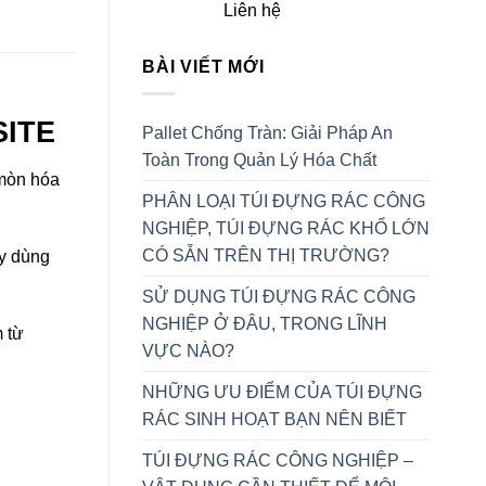
Rated
5.00
Liên hệ
out of 5
BÀI VIẾT MỚI
SITE
Pallet Chống Tràn: Giải Pháp An
Toàn Trong Quản Lý Hóa Chất
 mòn hóa
PHÂN LOẠI TÚI ĐỰNG RÁC CÔNG
NGHIỆP, TÚI ĐỰNG RÁC KHỔ LỚN
CÓ SẴN TRÊN THỊ TRƯỜNG?
ay dùng
SỬ DỤNG TÚI ĐỰNG RÁC CÔNG
NGHIỆP Ở ĐÂU, TRONG LĨNH
 từ
VỰC NÀO?
NHỮNG ƯU ĐIỂM CỦA TÚI ĐỰNG
RÁC SINH HOẠT BẠN NÊN BIẾT
TÚI ĐỰNG RÁC CÔNG NGHIỆP –