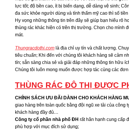
lực tốt; độ bền cao, ít bị biến dạng, dễ dàng vệ sinh; C
đa sức khỏe người dùng và tính thẩm mỹ cao thì số tiền
Hy vọng những thông tin trên đây sẽ giúp bạn hiểu rõ h
thùng rác khác hiện có trên thị trường. Chọn cho mình
mát.
Thungracdothi.com
là địa chỉ uy tín và chất lượng. C
tiêu chuẩn; Khi đến với chúng tôi khách hàng sẽ cảm n
tín; sẵn sàng chia sẻ và giải đáp những thông tin hữu 
Chúng tôi luôn mong muốn được hợp tác cùng các đơn v
THÙNG RÁC ĐÔ THỊ ĐƯỢC PH
CHÍNH SÁCH ƯU ĐÃI DÀNH CHO KHÁCH HÀNG M
giao hàng trên toàn quốc bằng đội ngũ xe tải của công 
khách hàng đầy đủ…
Công ty cổ phần nhà phố ĐH
rất hân hạnh cung cấp đ
phù hợp với mục đích sử dụng;