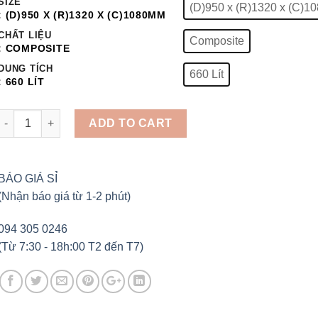
SIZE
(D)950 x (R)1320 x (C)
: (D)950 X (R)1320 X (C)1080MM
CHẤT LIỆU
Composite
: COMPOSITE
DUNG TÍCH
660 Lít
: 660 LÍT
XE THU GOM RÁC 660 LÍT 3 BÁNH XE ĐÚC ĐẶC NHỰA COMPOSITE
ADD TO CART
BÁO GIÁ SỈ
(Nhận báo giá từ 1-2 phút)
094 305 0246
(Từ 7:30 - 18h:00 T2 đến T7)