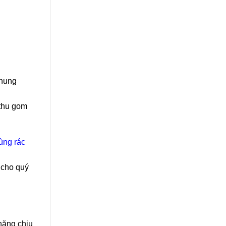
chung
 thu gom
ùng rác
 cho quý
năng chịu