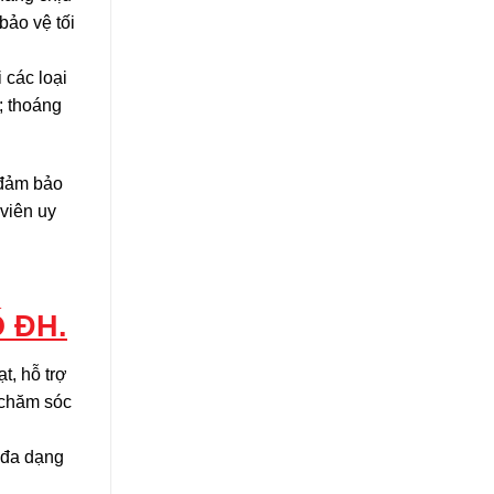
bảo vệ tối
 các loại
; thoáng
 đảm bảo
viên uy
 ĐH.
t, hỗ trợ
h chăm sóc
 đa dạng