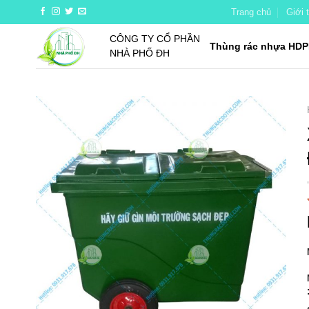
Skip
Trang chủ
Giới 
to
CÔNG TY CỔ PHẦN
content
Thùng rác nhựa HDP
NHÀ PHỐ ĐH