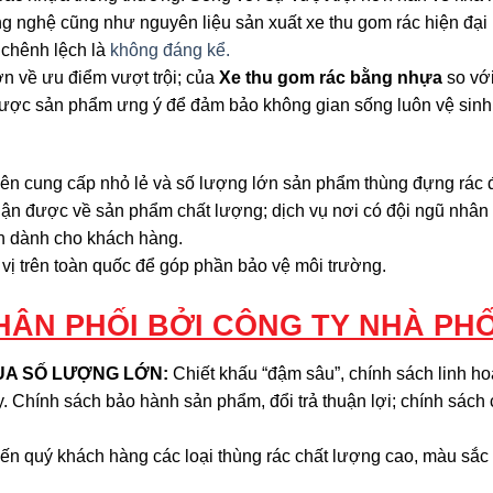
ông nghệ cũng như nguyên liệu sản xuất xe thu gom rác hiện đại 
 chênh lệch là
không đáng kể.
ơn về ưu điểm vượt trội; của
Xe thu gom rác bằng nhựa
so với
 được sản phẩm ưng ý để đảm bảo không gian sống luôn vệ sinh
huyên cung cấp nhỏ lẻ và số lượng lớn sản phẩm thùng đựng rác
hận được về sản phẩm chất lượng; dịch vụ nơi có đội ngũ nhân 
ích dành cho khách hàng.
ị trên toàn quốc để góp phần bảo vệ môi trường.
ÂN PHỐI BỞI CÔNG TY NHÀ PHỐ
UA SỐ LƯỢNG LỚN:
Chiết khấu “đậm sâu”, chính sách linh hoạ
ty. Chính sách bảo hành sản phẩm, đổi trả thuận lợi; chính sác
ến quý khách hàng các loại thùng rác chất lượng cao, màu sắc