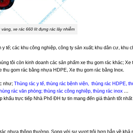
 vàng, xe rác 660 lít đựng rác lây nhiễm
y tế; các khu công nghiệp, công ty sản xuất; khu dân cư, khu 
úng tôi còn kinh doanh các sản phẩm xe thu gom rác khác; Xe
e thu gom rác bằng nhựa HDPE, Xe thu gom rác bằng Inox.
c như;
Thùng rác y tế, thùng rác bệnh viện,
thùng rác HDPE
,
th
hùng rác văn phòng;
thùng rác công nghiệp
,
thùng rác inox
…
p khẩu trực tiếp Nhà Phố ĐH tự tin mang đến giá thành tốt nhất
 rác nhựa thông thường. Song với sự vượt trội hơn hẳn về khả 