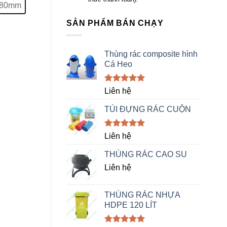
1080mm
SẢN PHẨM BÁN CHẠY
Thùng rác composite hình
Cá Heo
 quantity
Rated
5.00
Liên hệ
out of 5
TÚI ĐỰNG RÁC CUỘN
Rated
5.00
Liên hệ
out of 5
THÙNG RÁC CAO SU
Liên hệ
THÙNG RÁC NHỰA
HDPE 120 LÍT