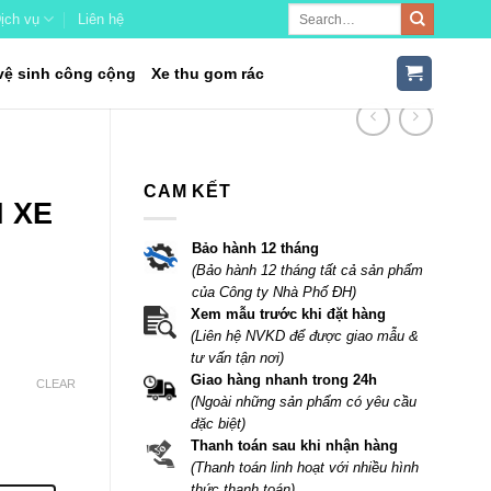
ịch vụ
Liên hệ
vệ sinh công cộng
Xe thu gom rác
CAM KẾT
H XE
Bảo hành 12 tháng
(Bảo hành 12 tháng tất cả sản phẩm
của Công ty Nhà Phố ĐH)
Xem mẫu trước khi đặt hàng
(Liên hệ NVKD để được giao mẫu &
tư vấn tận nơi)
Giao hàng nhanh trong 24h
CLEAR
(Ngoài những sản phẩm có yêu cầu
đặc biệt)
Thanh toán sau khi nhận hàng
(Thanh toán linh hoạt với nhiều hình
thức thanh toán).