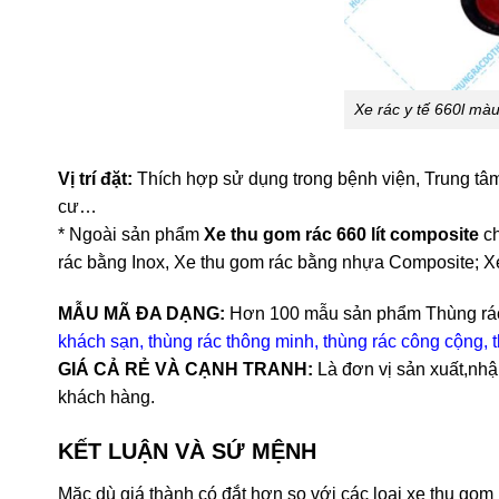
Xe rác y tế 660l màu
Vị trí đặt:
Thích hợp sử dụng trong bệnh viện, Trung tâm 
cư…
* Ngoài sản phẩm
Xe thu gom rác 660 lít composite
ch
rác bằng Inox, Xe thu gom rác bằng nhựa Composite; X
MẪU MÃ ĐA DẠNG:
Hơn 100 mẫu sản phẩm Thùng rá
khách sạn
,
thùng rác thông minh
,
thùng rác công cộng
,
t
GIÁ CẢ RẺ VÀ CẠNH TRANH:
Là đơn vị sản xuất,nhậ
khách hàng.
KẾT LUẬN VÀ SỨ MỆNH
Mặc dù giá thành có đắt hơn so với các loại xe thu gom