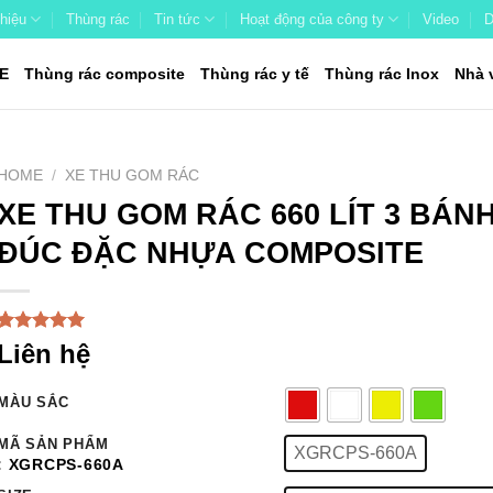
thiệu
Thùng rác
Tin tức
Hoạt động của công ty
Video
D
E
Thùng rác composite
Thùng rác y tế
Thùng rác Inox
Nhà 
HOME
/
XE THU GOM RÁC
XE THU GOM RÁC 660 LÍT 3 BÁN
ĐÚC ĐẶC NHỰA COMPOSITE
Rated
1
5.00
Liên hệ
out of 5
based on
customer
MÀU SẮC
rating
MÃ SẢN PHẨM
XGRCPS-660A
: XGRCPS-660A