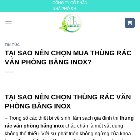
CÔNG TY CỔ PHẦN
Skip
NHÀ PHỐ ĐH
to
content
TIN TỨC
TẠI SAO NÊN CHỌN MUA THÙNG RÁC
VĂN PHÒNG BẰNG INOX?
TẠI SAO NÊN CHỌN THÙNG RÁC VĂN
PHÒNG BẰNG INOX
– Trong số các thiết bị vệ sinh, làm sạch gia đình thì
thùng
rác văn phòng bằng inox
chắc chắn là một vật dụng
không thể thiếu. Với sự phát triển không ngừng của khoa