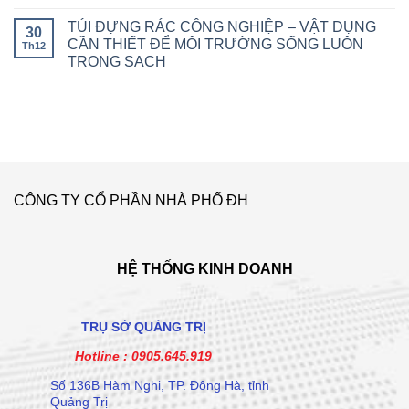
TÚI ĐỰNG RÁC CÔNG NGHIỆP – VẬT DỤNG
30
CẦN THIẾT ĐỂ MÔI TRƯỜNG SỐNG LUÔN
Th12
TRONG SẠCH
CÔNG TY CỔ PHẦN NHÀ PHỐ ĐH
HỆ THỐNG KINH DOANH
TRỤ SỞ QUẢNG TRỊ
Hotline :
0905.645.919
Số 136B Hàm Nghi, TP. Đông Hà, tỉnh
Quảng Trị