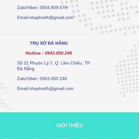
Zalo/Viber: 0934.809.678
Email:nhaphodh@gmail.com
TRỤ SỞ ĐÀ NẴNG
Hotline :
0943.050.246
Số 31 Phước Lý 7, Q. Liên Chiểu, TP.
Đà Nẵng
Zalo/Viber: 0943.050.246
Email:nhaphodh@gmail.com
GIỚI THIỆU