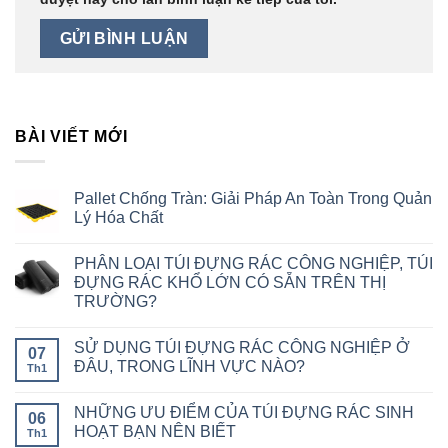
BÀI VIẾT MỚI
Pallet Chống Tràn: Giải Pháp An Toàn Trong Quản
Lý Hóa Chất
PHÂN LOẠI TÚI ĐỰNG RÁC CÔNG NGHIỆP, TÚI
ĐỰNG RÁC KHỔ LỚN CÓ SẴN TRÊN THỊ
TRƯỜNG?
SỬ DỤNG TÚI ĐỰNG RÁC CÔNG NGHIỆP Ở
07
ĐÂU, TRONG LĨNH VỰC NÀO?
Th1
NHỮNG ƯU ĐIỂM CỦA TÚI ĐỰNG RÁC SINH
06
HOẠT BẠN NÊN BIẾT
Th1