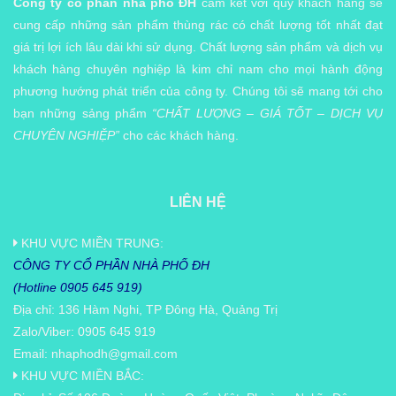
Công ty cổ phần nhà phố ĐH
cam kết với quý khách hàng sẽ
cung cấp những sản phẩm thùng rác có chất lượng tốt nhất đạt
giá trị lợi ích lâu dài khi sử dụng. Chất lượng sản phẩm và dịch vụ
khách hàng chuyên nghiệp là kim chỉ nam cho mọi hành động
phương hướng phát triển của công ty. Chúng tôi sẽ mang tới cho
bạn những sảng phẩm
“CHẤT LƯỢNG – GIÁ TỐT – DỊCH VỤ
CHUYÊN NGHIỆP”
cho các khách hàng.
LIÊN HỆ
KHU VỰC MIỀN TRUNG:
CÔNG TY CỔ PHẦN NHÀ PHỐ ĐH
(Hotline 0905 645 919)
Địa chỉ: 136 Hàm Nghi, TP Đông Hà, Quảng Trị
Zalo/Viber: 0905 645 919
Email:
nhaphodh@gmail.com
KHU VỰC MIỀN BẮC: