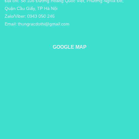
Địa chỉ: Số 106 Đường Hoàng Quốc Việt, Phường Nghĩa Đô,
Quận Cầu Giấy, TP Hà Nội
Zalo/Viber: 0943 050 246
Email:
thungracdothi@gmail.com
GOOGLE MAP