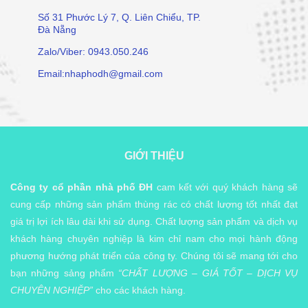
Số 31 Phước Lý 7, Q. Liên Chiểu, TP.
Đà Nẵng
Zalo/Viber: 0943.050.246
Email:nhaphodh@gmail.com
GIỚI THIỆU
Công ty cổ phần nhà phố ĐH
cam kết với quý khách hàng sẽ
cung cấp những sản phẩm thùng rác có chất lượng tốt nhất đạt
giá trị lợi ích lâu dài khi sử dụng. Chất lượng sản phẩm và dịch vụ
khách hàng chuyên nghiệp là kim chỉ nam cho mọi hành động
phương hướng phát triển của công ty. Chúng tôi sẽ mang tới cho
bạn những sảng phẩm
“CHẤT LƯỢNG – GIÁ TỐT – DỊCH VỤ
CHUYÊN NGHIỆP”
cho các khách hàng.