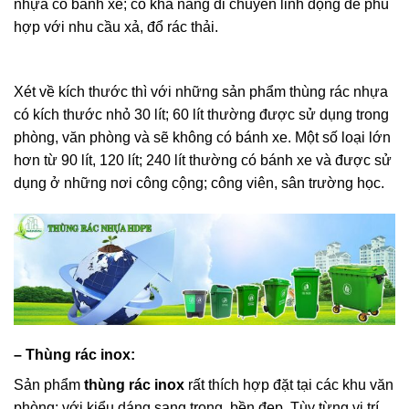
nhựa có bánh xe; có khả năng di chuyển linh động để phù
hợp với nhu cầu xả, đổ rác thải.
thùng rác nhựa tại quảng
bình
Xét về kích thước thì với những sản phẩm thùng rác nhựa
có kích thước nhỏ 30 lít; 60 lít thường được sử dụng trong
phòng, văn phòng và sẽ không có bánh xe. Một số loại lớn
hơn từ 90 lít, 120 lít; 240 lít thường có bánh xe và được sử
dụng ở những nơi công cộng; công viên, sân trường học.
– Thùng rác inox:
Sản phẩm
thùng rác inox
rất thích hợp đặt tại các khu văn
phòng; với kiểu dáng sang trọng, bền đẹp. Tùy từng vị trí