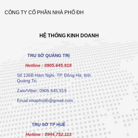
CÔNG TY CỔ PHẦN NHÀ PHỐ ĐH
HỆ THỐNG KINH DOANH
TRỤ SỞ QUẢNG TRỊ
Hotline :
0905.645.919
Số 136B Hàm Nghi, TP. Đông Hà, tỉnh
Quảng Trị
Zalo/Viber: 0905.645.919
Email:nhaphodh@gmail.com
TRỤ SỞ TP HUẾ
Hotline :
0944.752.113