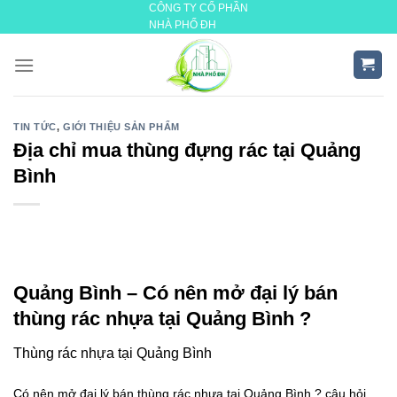
CÔNG TY CỔ PHẦN
Skip
NHÀ PHỐ ĐH
to
content
TIN TỨC
,
GIỚI THIỆU SẢN PHẨM
Địa chỉ mua thùng đựng rác tại Quảng
Bình
Quảng Bình – Có nên mở đại lý bán
thùng rác nhựa tại Quảng Bình ?
Thùng rác nhựa tại Quảng Bình
Có nên mở đại lý bán thùng rác nhựa tại Quảng Bình ? câu hỏi