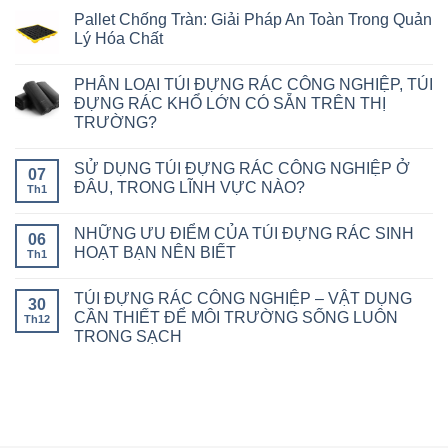
Pallet Chống Tràn: Giải Pháp An Toàn Trong Quản
Lý Hóa Chất
PHÂN LOẠI TÚI ĐỰNG RÁC CÔNG NGHIỆP, TÚI
ĐỰNG RÁC KHỔ LỚN CÓ SẴN TRÊN THỊ
TRƯỜNG?
SỬ DỤNG TÚI ĐỰNG RÁC CÔNG NGHIỆP Ở
07
ĐÂU, TRONG LĨNH VỰC NÀO?
Th1
NHỮNG ƯU ĐIỂM CỦA TÚI ĐỰNG RÁC SINH
06
HOẠT BẠN NÊN BIẾT
Th1
TÚI ĐỰNG RÁC CÔNG NGHIỆP – VẬT DỤNG
30
CẦN THIẾT ĐỂ MÔI TRƯỜNG SỐNG LUÔN
Th12
TRONG SẠCH