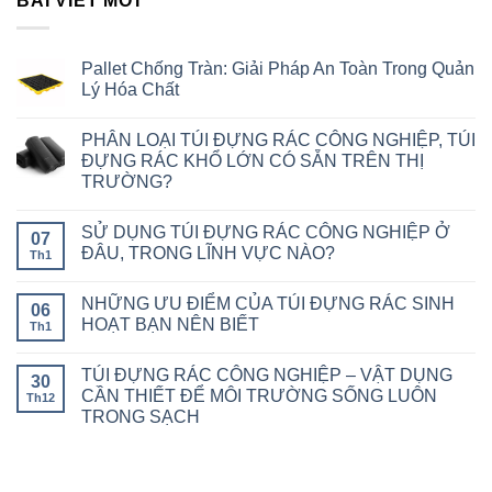
BÀI VIẾT MỚI
Pallet Chống Tràn: Giải Pháp An Toàn Trong Quản
Lý Hóa Chất
PHÂN LOẠI TÚI ĐỰNG RÁC CÔNG NGHIỆP, TÚI
ĐỰNG RÁC KHỔ LỚN CÓ SẴN TRÊN THỊ
TRƯỜNG?
SỬ DỤNG TÚI ĐỰNG RÁC CÔNG NGHIỆP Ở
07
ĐÂU, TRONG LĨNH VỰC NÀO?
Th1
NHỮNG ƯU ĐIỂM CỦA TÚI ĐỰNG RÁC SINH
06
HOẠT BẠN NÊN BIẾT
Th1
TÚI ĐỰNG RÁC CÔNG NGHIỆP – VẬT DỤNG
30
CẦN THIẾT ĐỂ MÔI TRƯỜNG SỐNG LUÔN
Th12
TRONG SẠCH