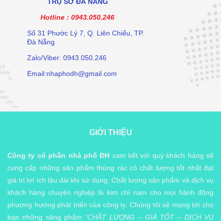
TRỤ SỞ ĐÀ NẴNG
Hotline :
0943.050.246
Số 31 Phước Lý 7, Q. Liên Chiểu, TP.
Đà Nẵng
Zalo/Viber: 0943.050.246
Email:nhaphodh@gmail.com
GIỚI THIỆU
Công ty cổ phần nhà phố ĐH
cam kết với quý khách hàng sẽ
cung cấp những sản phẩm thùng rác có chất lượng tốt nhất đạt
giá trị lợi ích lâu dài khi sử dụng. Chất lượng sản phẩm và dịch vụ
khách hàng chuyên nghiệp là kim chỉ nam cho mọi hành động
phương hướng phát triển của công ty. Chúng tôi sẽ mang tới cho
bạn những sảng phẩm
“CHẤT LƯỢNG – GIÁ TỐT – DỊCH VỤ