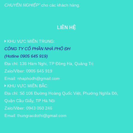
CHUYÊN NGHIỆP”
cho các khách hàng.
LIÊN HỆ
KHU VỰC MIỀN TRUNG:
CÔNG TY CỔ PHẦN NHÀ PHỐ ĐH
(Hotline 0905 645 919)
Địa chỉ: 136 Hàm Nghi, TP Đông Hà, Quảng Trị
Zalo/Viber: 0905 645 919
Email:
nhaphodh@gmail.com
KHU VỰC MIỀN BẮC:
Địa chỉ: Số 106 Đường Hoàng Quốc Việt, Phường Nghĩa Đô,
Quận Cầu Giấy, TP Hà Nội
Zalo/Viber: 0943 050 246
Email:
thungracdothi@gmail.com