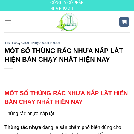
CÔNG TY CỔ PHẦN
Skip
NHÀ PHỐ ĐH
to
content
TIN TỨC
,
GIỚI THIỆU SẢN PHẨM
MỘT SỐ THÙNG RÁC NHỰA NẮP LẬT
HIỆN BÁN CHẠY NHẤT HIỆN NAY
MỘT SỐ THÙNG RÁC NHỰA NẮP LẬT HIỆN
BÁN CHẠY NHẤT HIỆN NAY
Thùng rác nhựa nắp lật
Thùng rác nhựa
đang là sản phẩm phổ biến dùng cho