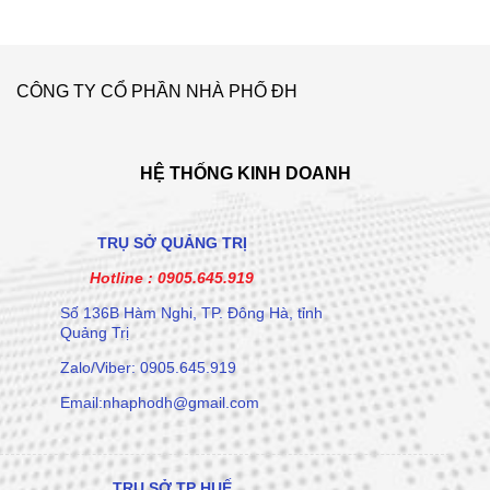
CÔNG TY CỔ PHẦN NHÀ PHỐ ĐH
HỆ THỐNG KINH DOANH
TRỤ SỞ QUẢNG TRỊ
Hotline :
0905.645.919
Số 136B Hàm Nghi, TP. Đông Hà, tỉnh
Quảng Trị
Zalo/Viber: 0905.645.919
Email:nhaphodh@gmail.com
TRỤ SỞ TP HUẾ