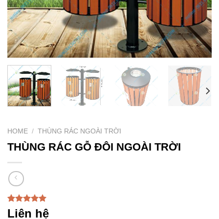
HOME
/
THÙNG RÁC NGOÀI TRỜI
THÙNG RÁC GỖ ĐÔI NGOÀI TRỜI
Rated
1
5.00
Liên hệ
out of 5