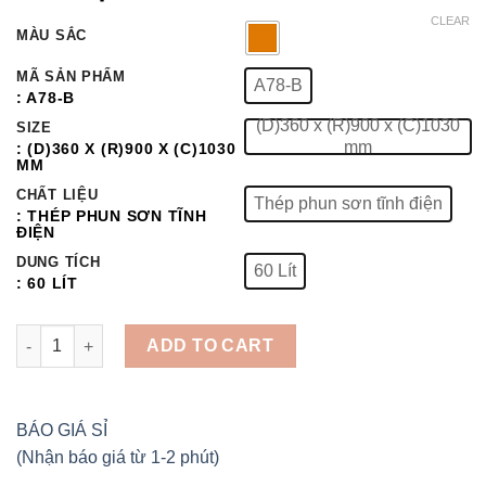
based on
CLEAR
customer
MÀU SẮC
rating
MÃ SẢN PHẨM
A78-B
: A78-B
(D)360 x (R)900 x (C)1030
SIZE
mm
: (D)360 X (R)900 X (C)1030
MM
CHẤT LIỆU
Thép phun sơn tĩnh điện
: THÉP PHUN SƠN TĨNH
ĐIỆN
DUNG TÍCH
60 Lít
: 60 LÍT
THÙNG RÁC GỖ ĐÔI NGOÀI TRỜI quantity
ADD TO CART
BÁO GIÁ SỈ
(Nhận báo giá từ 1-2 phút)