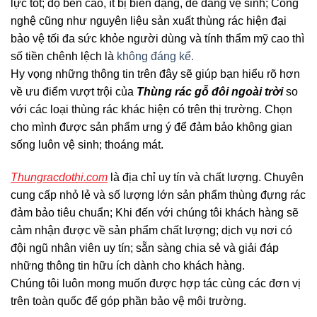
lực tốt; độ bền cao, ít bị biến dạng, dễ dàng vệ sinh; Công
nghệ cũng như nguyên liệu sản xuất thùng rác hiện đại
bảo vệ tối đa sức khỏe người dùng và tính thẩm mỹ cao thì
số tiền chênh lệch là
không đáng kể.
Hy vọng những thông tin trên đây sẽ giúp bạn hiểu rõ hơn
về ưu điểm vượt trội của
Thùng rác gỗ đôi ngoài trời
so
với các loại thùng rác khác hiện có trên thị trường. Chọn
cho mình được sản phẩm ưng ý để đảm bảo không gian
sống luôn vệ sinh; thoáng mát.
Thungracdothi.com
là địa chỉ uy tín và chất lượng. Chuyên
cung cấp nhỏ lẻ và số lượng lớn sản phẩm thùng đựng rác
đảm bảo tiêu chuẩn; Khi đến với chúng tôi khách hàng sẽ
cảm nhận được về sản phẩm chất lượng; dịch vụ nơi có
đội ngũ nhân viên uy tín; sẵn sàng chia sẻ và giải đáp
những thông tin hữu ích dành cho khách hàng.
Chúng tôi luôn mong muốn được hợp tác cùng các đơn vị
trên toàn quốc để góp phần bảo vệ môi trường.