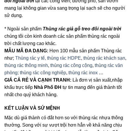
đôi ngoài trời
tại các công viên; đường phố, sân vườn
mang lại không gian vừa sang trọng lại sạch sẽ cho người
sử dụng.
* Ngoài sản phẩm
Thùng rác giả gỗ treo đôi ngoài trời
chúng tôi còn kinh doanh các sản phẩm thùng rác ngoài
trời chất lượng cao khác.
MẪU MÃ ĐA DẠNG:
Hơn 100 mẫu sản phẩm Thùng rác
như;
Thùng rác y tế,
thùng rác HDPE
,
thùng rác khách sạn
,
thùng rác thông minh
,
thùng rác công cộng
,
thùng rác văn
phòng;
thùng rác công nghiệp
,
thùng rác inox
…
GIÁ CẢ RẺ VÀ CẠNH TRANH:
Là đơn vị sản xuất,nhập
khẩu trực tiếp
Nhà Phố ĐH
tự tin mang đến giá thành tốt
nhất cho quý khách hàng.
KẾT LUẬN VÀ SỨ MỆNH
Mặc dù giá thành có đắt hơn so với thùng rác nhựa thông
thường. Song với sự vượt trội hơn hẳn về khả năng chịu