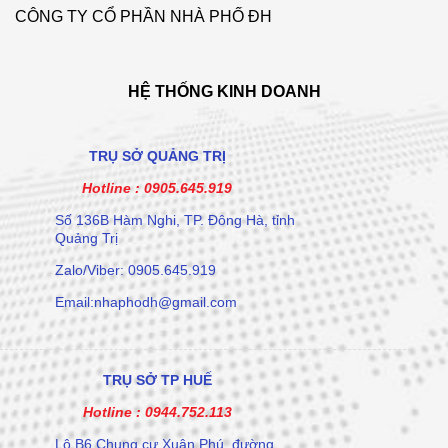
CÔNG TY CỔ PHẦN NHÀ PHỐ ĐH
HỆ THỐNG KINH DOANH
TRỤ SỞ QUẢNG TRỊ
Hotline :
0905.645.919
Số 136B Hàm Nghi, TP. Đông Hà, tỉnh
Quảng Trị
Zalo/Viber: 0905.645.919
Email:nhaphodh@gmail.com
TRỤ SỞ TP HUẾ
Hotline :
0944.752.113
Lô B6 Chung cư Xuân Phú, đường