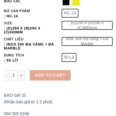
MÀU SẮC
MÃ SẢN PHẨM
HC-14
: HC-14
(D)290 x (R)290 x
SIZE
(C)680mm
: (D)290 X (R)290 X
(C)680MM
Inox 304 mạ vàng + Đá
CHẤT LIỆU
Marble
: INOX 304 MẠ VÀNG + ĐÁ
MARBLE
DUNG TÍCH
50 Lít
: 50 LÍT
THÙNG RÁC ĐÁ HOA CƯƠNG HC-14 quantity
ADD TO CART
BÁO GIÁ SỈ
(Nhận báo giá từ 1-2 phút)
094 305 0246