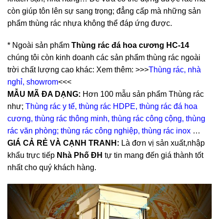
còn giúp tôn lên sự sang trọng; đẳng cấp mà những sản
phẩm thùng rác nhựa không thể đáp ứng được. ​
* Ngoài sản phẩm
Thùng rác đá hoa cương HC-14
chúng tôi còn kinh doanh các sản phẩm thùng rác ngoài
trời chất lượng cao khác: Xem thêm: >>>
Thùng rác, nhà
nghỉ, showrom
<<<
MẪU MÃ ĐA DẠNG:
Hơn 100 mẫu sản phẩm Thùng rác
như;
Thùng rác y tế,
thùng rác HDPE
,
thùng rác đá hoa
cương
,
thùng rác thông minh
,
thùng rác công cộng
,
thùng
rác văn phòng;
thùng rác công nghiệp
,
thùng rác inox
…
GIÁ CẢ RẺ VÀ CẠNH TRANH:
Là đơn vị sản xuất,nhập
khẩu trực tiếp
Nhà Phố ĐH
tự tin mang đến giá thành tốt
nhất cho quý khách hàng.