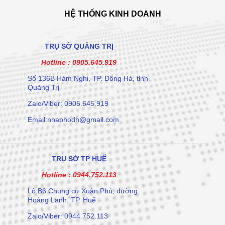
HỆ THỐNG KINH DOANH
TRỤ SỞ QUẢNG TRỊ
Hotline :
0905.645.919
Số 136B Hàm Nghi, TP. Đông Hà, tỉnh
Quảng Trị
Zalo/Viber: 0905.645.919
Email:nhaphodh@gmail.com
TRỤ SỞ TP HUẾ
Hotline :
0944.752.113
Lô B6 Chung cư Xuân Phú, đường
Hoàng Lanh, TP. Huế
Zalo/Viber: 0944.752.113