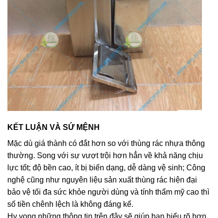
KẾT LUẬN VÀ SỨ MỆNH
Mặc dù giá thành có đắt hơn so với thùng rác nhựa thông
thường. Song với sự vượt trội hơn hẳn về khả năng chịu
lực tốt; độ bền cao, ít bị biến dạng, dễ dàng vệ sinh; Công
nghệ cũng như nguyên liệu sản xuất thùng rác hiện đại
bảo vệ tối đa sức khỏe người dùng và tính thẩm mỹ cao thì
số tiền chênh lệch là
không đáng kể.
Hy vọng những thông tin trên đây sẽ giúp bạn hiểu rõ hơn