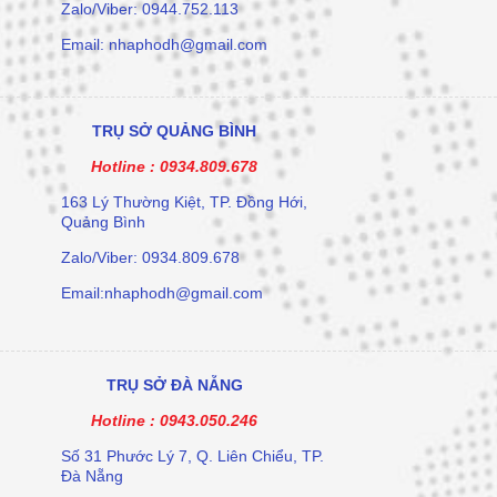
Zalo/Viber: 0944.752.113
Email: nhaphodh@gmail.com
TRỤ SỞ QUẢNG BÌNH
Hotline :
0934.809.678
163 Lý Thường Kiệt, TP. Đồng Hới,
Quảng Bình
Zalo/Viber: 0934.809.678
Email:nhaphodh@gmail.com
TRỤ SỞ ĐÀ NẴNG
Hotline :
0943.050.246
Số 31 Phước Lý 7, Q. Liên Chiểu, TP.
Đà Nẵng