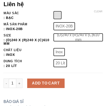
Rated
1
5.00
Liên hệ
out of 5
based on
CLEAR
MÀU SẮC
customer
rating
: BẠC
MÃ SẢN PHẨM
INOX-20B
: INOX-20B
(D)240 x (R)240 x (C)610
SIZE
mm
: (D)240 X (R)240 X (C)610
MM
CHẤT LIỆU
Inox
: INOX
DUNG TÍCH
20 Lít
: 20 LÍT
THÙNG RÁC NẮP BẬP BÊNH VUÔNG 20 LÍT quantity
ADD TO CART
BÁO GIÁ SỈ