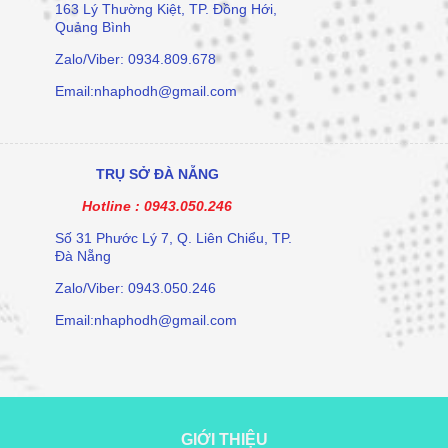
163 Lý Thường Kiệt, TP. Đồng Hới,
Quảng Bình
Zalo/Viber: 0934.809.678
Email:nhaphodh@gmail.com
TRỤ SỞ ĐÀ NẴNG
Hotline :
0943.050.246
Số 31 Phước Lý 7, Q. Liên Chiểu, TP.
Đà Nẵng
Zalo/Viber: 0943.050.246
Email:nhaphodh@gmail.com
GIỚI THIỆU