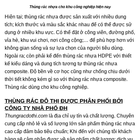
Thùng rác nhựa cho khu công nghiệp hiện nay
Hiện tại; thùng rác nhựa được sản xuất với nhiều dung
tích; kích thước và màu sắc khác nhau để có thể được sử
dụng ở nhiều khu vực. Có thể đặt ở công viên, đường phố,
vỉa hè, khu vui chơi, nơi công cộng;… để phù hợp hơn với
không gian sống và sự lựa chọn của người tiêu dùng.
Ngoài ra; còn phải kể đến thùng rác nhựa HDPE với thiết
kế kiểu dáng và dung tích tương tự thùng rác nhựa
composite. Độ bền về cơ học cũng như chống chịu dưới
thời tiết không kém gì so với thùng rác nhựa composite.
Thùng rác dùng cho khu công nghiệp.
THÙNG RÁC ĐÔ THỊ ĐƯỢC PHÂN PHỐI BỞI
CÔNG TY NHÀ PHỐ ĐH
Thungracdothi.com
là địa chỉ uy tín và chất lượng. Chuyên
cung cấp nhỏ lẻ và số lượng lớn sản phẩm thùng rác nhựa
cao cấp đảm bảo tiêu chuẩn; Khi đến với chúng tôi khách
hàng sẽ cảm nhận được về sản phẩm chất lượng; dịch vụ