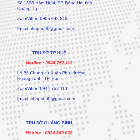
Số 136B Hàm Nghi, TP. Đông Hà, tỉnh
Quảng Trị
Zalo/Viber: 0905.645.919
Email:nhaphodh@gmail.com
TRỤ SỞ TP HUẾ
Hotline :
0944.752.113
Lô B6 Chung cư Xuân Phú, đường
Hoàng Lanh, TP. Huế
Zalo/Viber: 0944.752.113
Email: nhaphodh@gmail.com
TRỤ SỞ QUẢNG BÌNH
Hotline :
0934.809.678