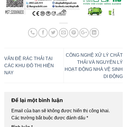
CÔNG NGHỆ XỬ LÝ CHẤT
VẤN ĐỀ RÁC THẢI TẠI
THẢI VÀ NGUYÊN LÝ
CÁC KHU ĐÔ THỊ HIỆN
HOẠT ĐỘNG NHÀ VỆ SINH
NAY
DI ĐỘNG
Để lại một bình luận
Email của bạn sẽ không được hiển thị công khai.
Các trường bắt buộc được đánh dấu
*
Bình luận
*