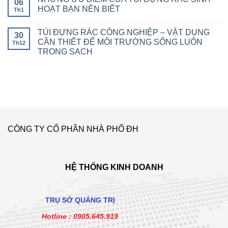
06
HOẠT BẠN NÊN BIẾT
Th1
TÚI ĐỰNG RÁC CÔNG NGHIỆP – VẬT DỤNG
30
CẦN THIẾT ĐỂ MÔI TRƯỜNG SỐNG LUÔN
Th12
TRONG SẠCH
CÔNG TY CỔ PHẦN NHÀ PHỐ ĐH
HỆ THỐNG KINH DOANH
TRỤ SỞ QUẢNG TRỊ
Hotline :
0905.645.919