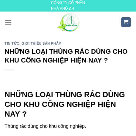
CÔNG TY CỔ PHẦN
Skip
NHÀ PHỐ ĐH
to
content
TIN TỨC
,
GIỚI THIỆU SẢN PHẨM
NHỮNG LOẠI THÙNG RÁC DÙNG CHO
KHU CÔNG NGHIỆP HIỆN NAY ?
NHỮNG LOẠI THÙNG RÁC DÙNG
CHO KHU CÔNG NGHIỆP HIỆN
NAY ?
Thùng rác dùng cho khu công nghiệp.