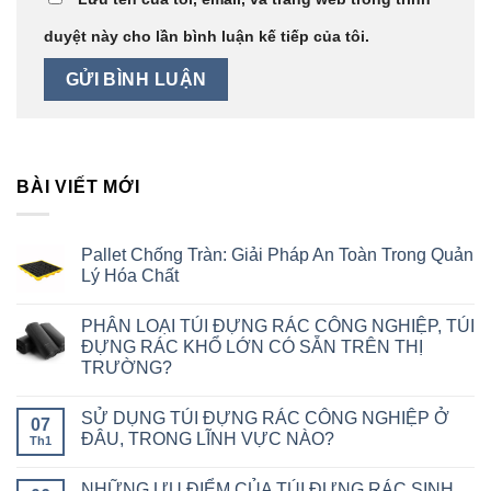
duyệt này cho lần bình luận kế tiếp của tôi.
BÀI VIẾT MỚI
Pallet Chống Tràn: Giải Pháp An Toàn Trong Quản
Lý Hóa Chất
PHÂN LOẠI TÚI ĐỰNG RÁC CÔNG NGHIỆP, TÚI
ĐỰNG RÁC KHỔ LỚN CÓ SẴN TRÊN THỊ
TRƯỜNG?
SỬ DỤNG TÚI ĐỰNG RÁC CÔNG NGHIỆP Ở
07
ĐÂU, TRONG LĨNH VỰC NÀO?
Th1
NHỮNG ƯU ĐIỂM CỦA TÚI ĐỰNG RÁC SINH