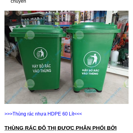
chuyển
>>>
Thùng rác nhựa HDPE 60 Lít
<<<
THÙNG RÁC ĐÔ THỊ ĐƯỢC PHÂN PHỐI BỞI