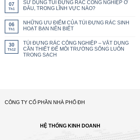
SỬ DỤNG TÚI ĐỰNG RÁC CÔNG NGHIỆP Ở
07
ĐÂU, TRONG LĨNH VỰC NÀO?
Th1
NHỮNG ƯU ĐIỂM CỦA TÚI ĐỰNG RÁC SINH
06
HOẠT BẠN NÊN BIẾT
Th1
TÚI ĐỰNG RÁC CÔNG NGHIỆP – VẬT DỤNG
30
CẦN THIẾT ĐỂ MÔI TRƯỜNG SỐNG LUÔN
Th12
TRONG SẠCH
CÔNG TY CỔ PHẦN NHÀ PHỐ ĐH
HỆ THỐNG KINH DOANH