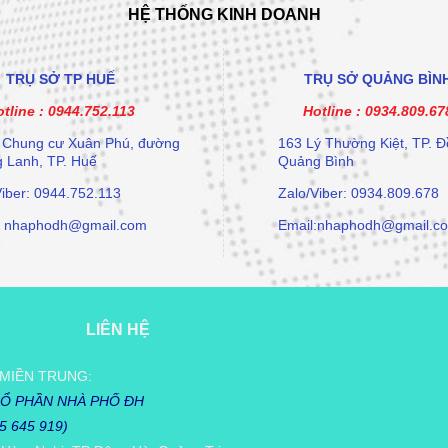
HỆ THỐNG KINH DOANH
TRỤ SỞ TP HUẾ
TRỤ SỞ QUẢNG BÌN
tline :
0944.752.113
Hotline :
0934.809.67
 Chung cư Xuân Phú, đường
163 Lý Thường Kiệt, TP. Đ
 Lanh, TP. Huế
Quảng Bình
Viber: 0944.752.113
Zalo/Viber: 0934.809.678
: nhaphodh@gmail.com
Email:nhaphodh@gmail.c
LIÊN HỆ
MIỀN TRUNG:
Ổ PHẦN NHÀ PHỐ ĐH
05 645 919)