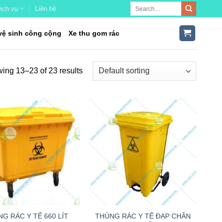
ịch vụ
Liên hệ
vệ sinh công cộng
Xe thu gom rác
ing 13–23 of 23 results
+
THÙNG RÁC Y TẾ ĐẠP CHÂN
G RÁC Y TẾ 660 LÍT