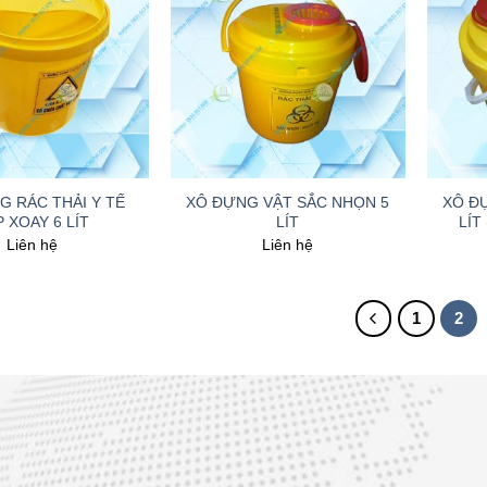
+
+
G RÁC THẢI Y TẾ
XÔ ĐỰNG VẬT SẮC NHỌN 5
XÔ Đ
 XOAY 6 LÍT
LÍT
LÍT
Liên hệ
Liên hệ
1
2