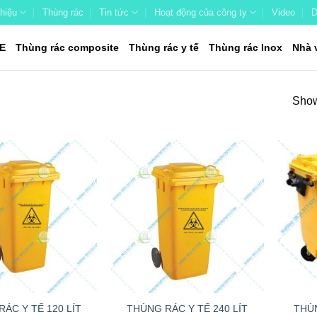
thiệu
Thùng rác
Tin tức
Hoạt động của công ty
Video
D
E
Thùng rác composite
Thùng rác y tế
Thùng rác Inox
Nhà 
Show
+
+
ÁC Y TẾ 120 LÍT
THÙNG RÁC Y TẾ 240 LÍT
THÙN