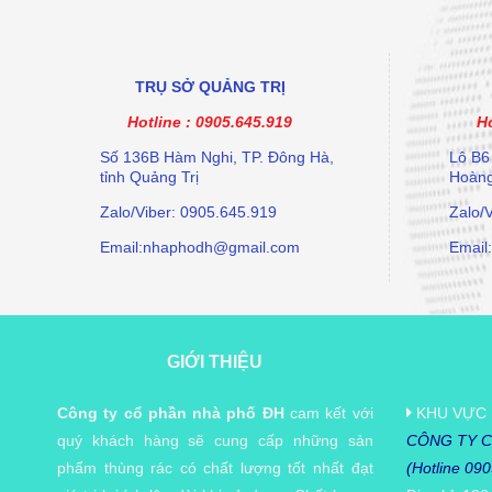
TRỤ SỞ QUẢNG TRỊ
Hotline :
0905.645.919
Ho
Số 136B Hàm Nghi, TP. Đông Hà,
Lô B6
tỉnh Quảng Trị
Hoàng
Zalo/Viber: 0905.645.919
Zalo/
Email:nhaphodh@gmail.com
Email
GIỚI THIỆU
Công ty cổ phần nhà phố ĐH
cam kết với
KHU VỰC 
quý khách hàng sẽ cung cấp những sản
CÔNG TY C
phẩm thùng rác có chất lượng tốt nhất đạt
(Hotline 09