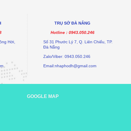
H
TRỤ SỞ ĐÀ NẴNG
8
Hotline :
0943.050.246
ồng Hới,
Số 31 Phước Lý 7, Q. Liên Chiểu, TP.
Đà Nẵng
Zalo/Viber: 0943.050.246
om
Email:nhaphodh@gmail.com
GOOGLE MAP