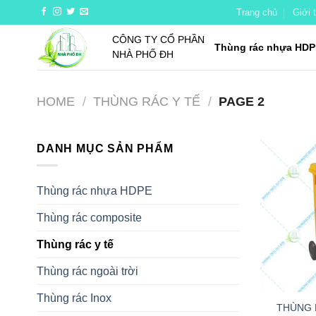
Skip
Trang chủ
Giới 
to
CÔNG TY CỔ PHẦN
content
Thùng rác nhựa HDP
NHÀ PHỐ ĐH
HOME
/
THÙNG RÁC Y TẾ
/
PAGE 2
DANH MỤC SẢN PHẨM
Thùng rác nhựa HDPE
Thùng rác composite
Thùng rác y tế
Thùng rác ngoài trời
+
Thùng rác Inox
THÙNG R