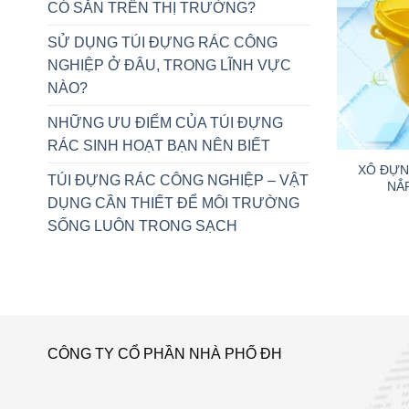
CÓ SẴN TRÊN THỊ TRƯỜNG?
SỬ DỤNG TÚI ĐỰNG RÁC CÔNG
NGHIỆP Ở ĐÂU, TRONG LĨNH VỰC
NÀO?
NHỮNG ƯU ĐIỂM CỦA TÚI ĐỰNG
+
RÁC SINH HOẠT BẠN NÊN BIẾT
XÔ ĐỰN
TÚI ĐỰNG RÁC CÔNG NGHIỆP – VẬT
NẮP
DỤNG CẦN THIẾT ĐỂ MÔI TRƯỜNG
SỐNG LUÔN TRONG SẠCH
CÔNG TY CỔ PHẦN NHÀ PHỐ ĐH