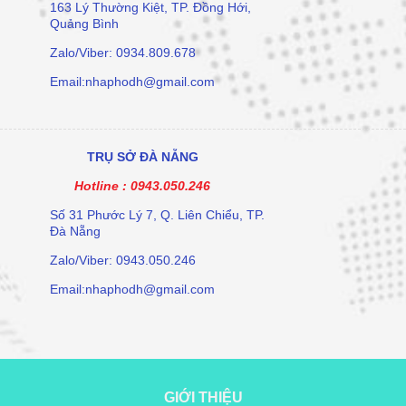
163 Lý Thường Kiệt, TP. Đồng Hới,
Quảng Bình
Zalo/Viber: 0934.809.678
Email:nhaphodh@gmail.com
TRỤ SỞ ĐÀ NẴNG
Hotline :
0943.050.246
Số 31 Phước Lý 7, Q. Liên Chiểu, TP.
Đà Nẵng
Zalo/Viber: 0943.050.246
Email:nhaphodh@gmail.com
GIỚI THIỆU