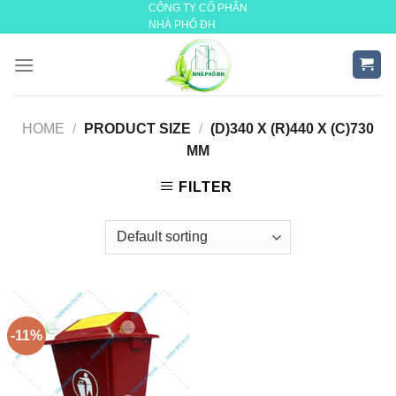
CÔNG TY CỔ PHẦN
Skip
NHÀ PHỐ ĐH
to
content
HOME
/
PRODUCT SIZE
/
(D)340 X (R)440 X (C)730
MM
FILTER
-11%